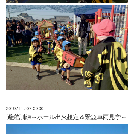
2019
/
11
/
07 09:00
避難訓練～ホール出火想定＆緊急車両見学～