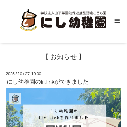
【 お知らせ 】
2023
/
10
/
27 10:00
にし幼稚園のlit.linkができました