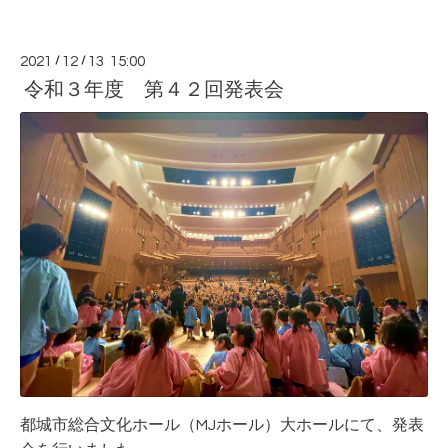
2021
/
12
/
13 15:00
令和３年度 第４２回発表会
都城市総合文化ホール（MJホール）大ホールにて、発表