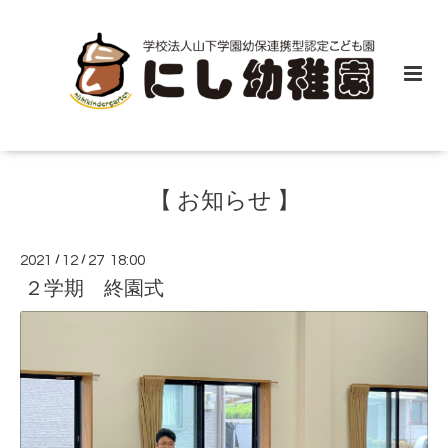
【 お知らせ 】
2021
/
12
/
27 18:00
２学期 終園式