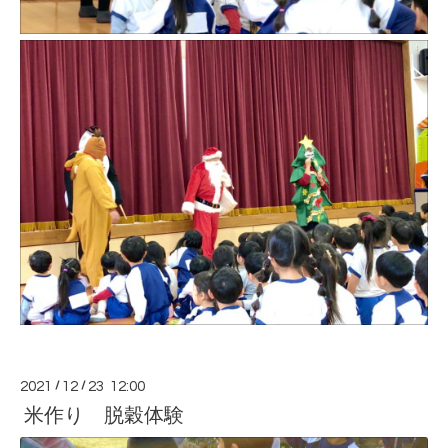
2021
/
12
/
23 12:00
米作り 脱穀体験