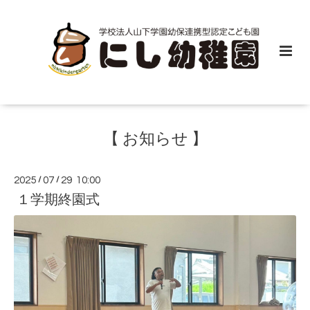
【 お知らせ 】
2025
/
07
/
29 10:00
１学期終園式