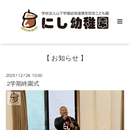
【 お知らせ 】
2025
/
12
/
26 10:00
2学期終園式