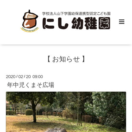
【 お知らせ 】
2020
/
02
/
20 09:00
年中児くまそ広場