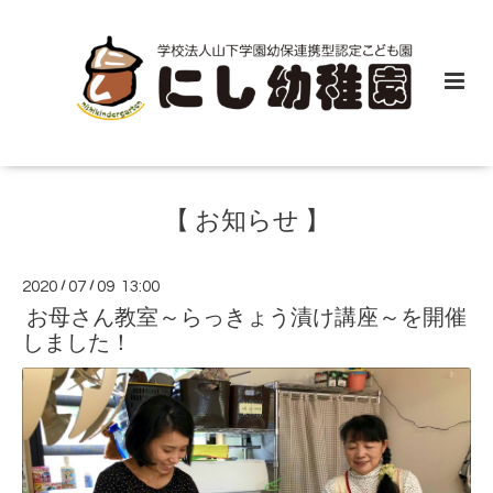
【 お知らせ 】
2020
/
07
/
09 13:00
お母さん教室～らっきょう漬け講座～を開催
しました！