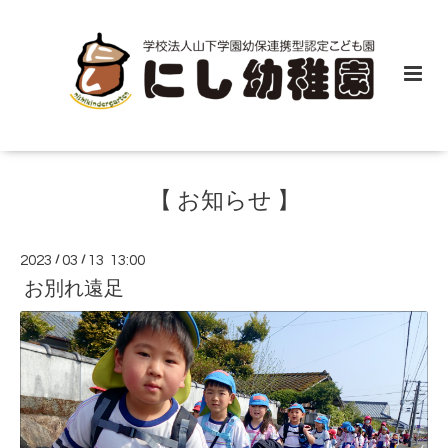
【 お知らせ 】
2023
/
03
/
13 13:00
お別れ遠足