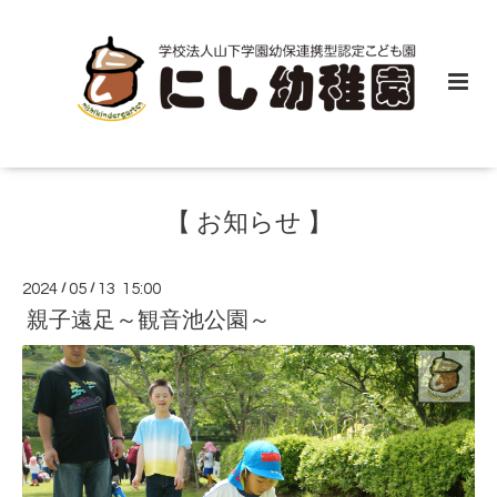
【 お知らせ 】
2024
/
05
/
13 15:00
親子遠足～観音池公園～